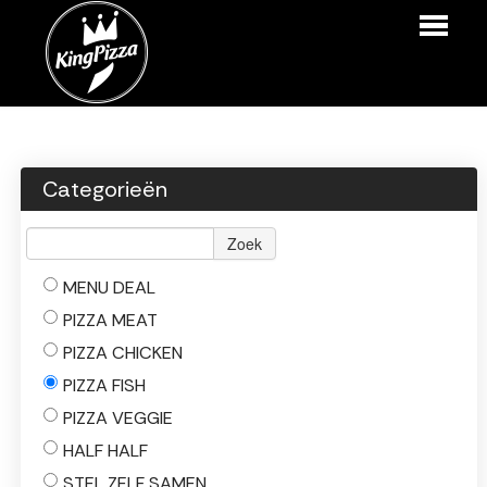
HOME
BESTELLEN
Categorieën
MENU
Zoek
LOGIN
MENU DEAL
CONTACT
PIZZA MEAT
PIZZA CHICKEN
PIZZA FISH
PIZZA VEGGIE
HALF HALF
STEL ZELF SAMEN