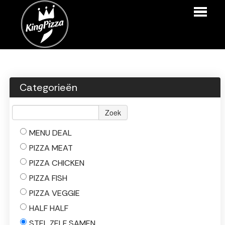
HOME
BESTELLEN
Categorieën
MENU
Zoek
LOGIN
MENU DEAL
CONTACT
PIZZA MEAT
PIZZA CHICKEN
PIZZA FISH
PIZZA VEGGIE
HALF HALF
STEL ZELF SAMEN