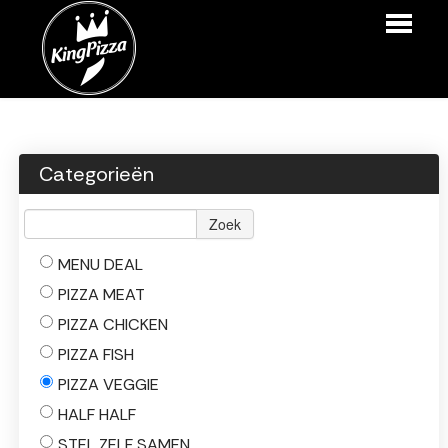
HOME
BESTELLEN
Categorieën
MENU
Zoek
LOGIN
MENU DEAL
CONTACT
PIZZA MEAT
PIZZA CHICKEN
PIZZA FISH
PIZZA VEGGIE
HALF HALF
STEL ZELF SAMEN