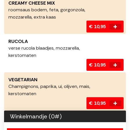
CREAMY CHEESE MIX
roomsaus bodem, feta, gorgonzola,
mozzarella, extra kaas
€ 10,95
RUCOLA
verse rucola blaadjes, mozzarella,
kerstomaten
€ 10,95
VEGETARIAN
Champignons, paprika, ui, olijven, mais,
kerstomaten
€ 10,95
Winkelmandje (
0
#)